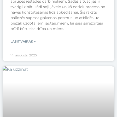
aprūpes iestādes darbiniekiem. Šādās situācijās ir
svarīgi zināt, kādi soļi jāveic un kā notiek process no
nāves konstatēšanas līdz apbedīšanai. Šis raksts
palīdzēs saprast galvenos posmus un atbildēs uz
biežāk uzdotajiem jautājumiem, lai šajā sarežģītajā
brīdī būtu skaidrība un miers.
LASĪT VAIRĀK »
14. augusts, 2025