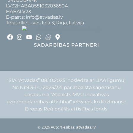
“SWEDBANK”
LV32HABA0551032036504
HABALV2X
E-pasts: info@atvadas.lv
Tēraudlietuves Ielā 3, Rīga, Latvija
SADARBĪBAS PARTNERI
SIA “Atvadas” 08.10.2025. noslēdza ar LIAA līgumu
Nr. Nr.9.3-1-L-2025/221 par atbalsta saņemšanu
pasākuma “Atbalsts MVU inovatīvas
uzņēmējdarbības attīstībai” ietvaros, ko līdzfinansē
Eiropas Reģionālās attīstības fonds.
© 2026 Autortiesības:
atvadas.lv