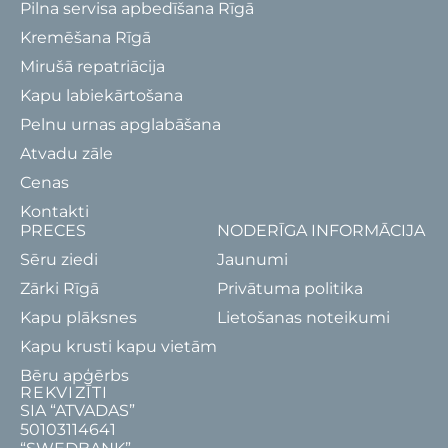
Pilna servisa apbedīšana Rīgā
Kremēšana Rīgā
Mirušā repatriācija
Kapu labiekārtošana
Pelnu urnas apglabāšana
Atvadu zāle
Cenas
Kontakti
PRECES
NODERĪGA INFORMĀCIJA
Sēru ziedi
Jaunumi
Zārki Rīgā
Privātuma politika
Kapu plāksnes
Lietošanas noteikumi
Kapu krusti kapu vietām
Bēru apģērbs
REKVIZĪTI
SIA “ATVADAS”
50103114641