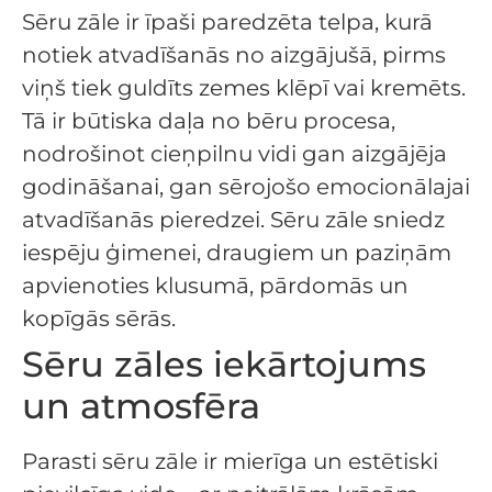
Sēru zāle ir īpaši paredzēta telpa, kurā
notiek atvadīšanās no aizgājušā, pirms
viņš tiek guldīts zemes klēpī vai kremēts.
Tā ir būtiska daļa no bēru procesa,
nodrošinot cieņpilnu vidi gan aizgājēja
godināšanai, gan sērojošo emocionālajai
atvadīšanās pieredzei. Sēru zāle sniedz
iespēju ģimenei, draugiem un paziņām
apvienoties klusumā, pārdomās un
kopīgās sērās.
Sēru zāles iekārtojums
un atmosfēra
Parasti sēru zāle ir mierīga un estētiski