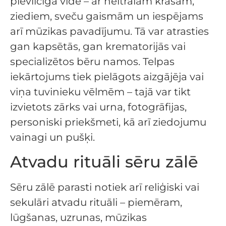
pievilcīga vide – ar neitrālām krāsām,
ziediem, sveču gaismām un iespējams
arī mūzikas pavadījumu. Tā var atrasties
gan kapsētās, gan krematorijās vai
specializētos bēru namos. Telpas
iekārtojums tiek pielāgots aizgājēja vai
viņa tuvinieku vēlmēm – tajā var tikt
izvietots zārks vai urna, fotogrāfijas,
personiski priekšmeti, kā arī ziedojumu
vainagi un pušķi.
Atvadu rituāli sēru zālē
Sēru zālē parasti notiek arī reliģiski vai
sekulāri atvadu rituāli – piemēram,
lūgšanas, uzrunas, mūzikas