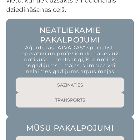
vietu, kur tiek uzsākts emocionālais
dziedināšanas ceļš.
NEATLIEKAMIE
PAKALPOJUMI
Aģentūras "ATVADAS" speciālisti
operatīvi un profesionāli reaģēs uz
notikušo - neatkarīgi, kur noticis
negadījums - mājās, slimnīcā vai
nelaimes gadījums ārpus mājas
SAZINĀTIES
TRANSPORTS
MŪSU PAKALPOJUMI