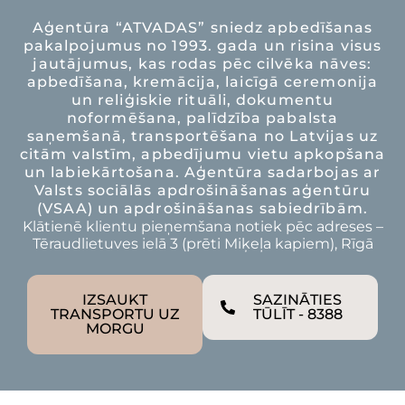
Aģentūra “ATVADAS” sniedz apbedīšanas
pakalpojumus no 1993. gada un risina visus
jautājumus, kas rodas pēc cilvēka nāves:
apbedīšana, kremācija, laicīgā ceremonija
un reliģiskie rituāli, dokumentu
noformēšana, palīdzība pabalsta
saņemšanā, transportēšana no Latvijas uz
citām valstīm, apbedījumu vietu apkopšana
un labiekārtošana. Aģentūra sadarbojas ar
Valsts sociālās apdrošināšanas aģentūru
(VSAA) un apdrošināšanas sabiedrībām.
Klātienē klientu pieņemšana notiek pēc adreses –
Tēraudlietuves ielā 3 (prēti Miķeļa kapiem), Rīgā
IZSAUKT
SAZINĀTIES
TRANSPORTU UZ
TŪLĪT - 8388
MORGU