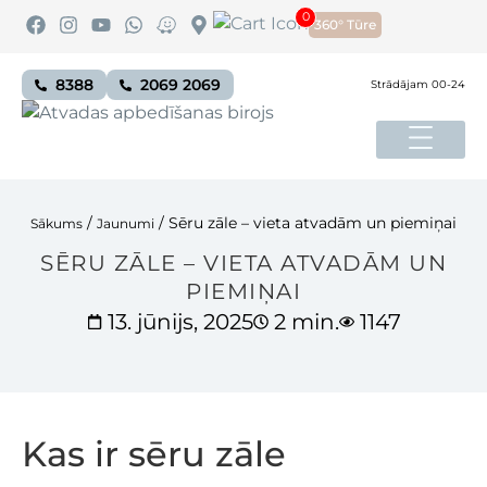
0
360° Tūre
8388
2069 2069
Strādājam 00-24
/
/
Sēru zāle – vieta atvadām un piemiņai
Sākums
Jaunumi
SĒRU ZĀLE – VIETA ATVADĀM UN
PIEMIŅAI
13. jūnijs, 2025
2 min.
1147
Kas ir sēru zāle