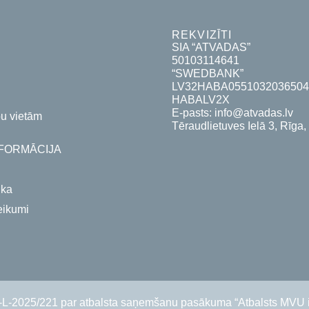
REKVIZĪTI
SIA “ATVADAS”
50103114641
“SWEDBANK”
LV32HABA055103203650
HABALV2X
E-pasts: info@atvadas.lv
pu vietām
Tēraudlietuves Ielā 3, Rīga, 
FORMĀCIJA
ika
eikumi
1-L-2025/221 par atbalsta saņemšanu pasākuma “Atbalsts MVU ino