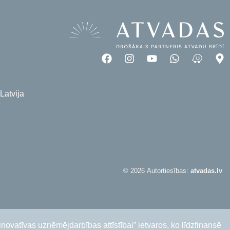
4
Latvija
© 2026 Autortiesības:
atvadas.lv
vatīvas uzņēmējdarbības attīstībai” ietvaros, ko līdzfinansē