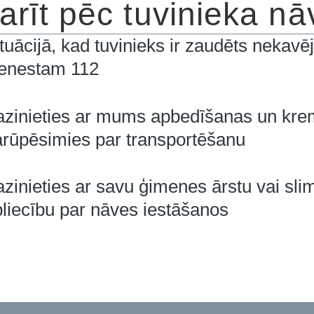
arīt pēc tuvinieka n
tuācijā, kad tuvinieks ir zaudēts nekavēj
ienestam 112
azinieties ar mums apbedīšanas un kr
arūpēsimies par transportēšanu
zinieties ar savu ģimenes ārstu vai sli
liecību par nāves iestāšanos