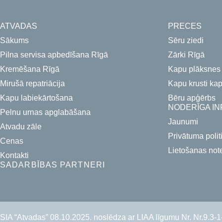
ATVADAS
PRECES
Sākums
Sēru ziedi
Pilna servisa apbedīšana Rīgā
Zārki Rīgā
Kremēšana Rīgā
Kapu plāksnes
Mirušā repatriācija
Kapu krusti ka
Kapu labiekārtošana
Bēru apģērbs
NODERĪGA IN
Pelnu urnas apglabāšana
Jaunumi
Atvadu zāle
Privātuma polit
Cenas
Lietošanas not
Kontakti
SADARBĪBAS PARTNERI
SIA “Atvadas” 08.10.2025. noslēdza ar LIAA līgumu Nr. Nr.9.3-