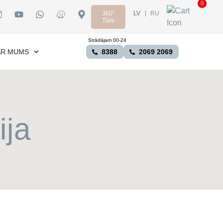
0
360°
LV
RU
Tūre
Strādājam 00-24
AR MUMS
8388
2069 2069
ija