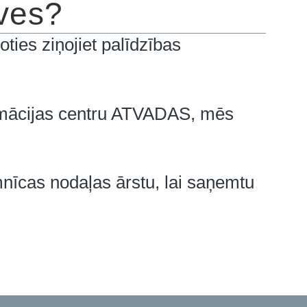
āves?
oties ziņojiet palīdzības
emācijas centru ATVADAS, mēs
mnīcas nodaļas ārstu, lai saņemtu