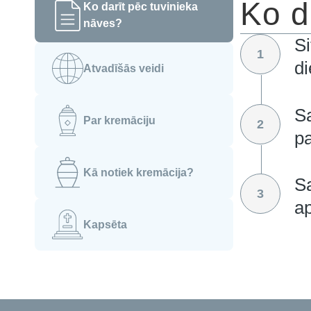
Ko d
Ko darīt pēc tuvinieka
nāves?
Si
1
d
Atvadīšās veidi
S
Par kremāciju
2
p
Kā notiek kremācija?
Sa
3
ap
Kapsēta