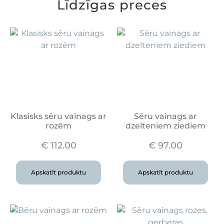
Līdzīgas preces
Klasisks sēru vainags ar
Sēru vainags ar
rozēm
dzelteniem ziediem
€
112.00
€
97.00
Apskatīt produktu
Apskatīt produktu