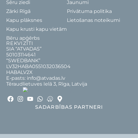
Sēru ziedi
Jaunumi
Zārki Rīgā
Privātuma politika
Kapu plāksnes
Lietošanas noteikumi
Kapu krusti kapu vietām
Bēru apģērbs
REKVIZĪTI
SIA “ATVADAS”
50103114641
“SWEDBANK”
LV32HABA0551032036504
HABALV2X
E-pasts: info@atvadas.lv
Tēraudlietuves Ielā 3, Rīga, Latvija
SADARBĪBAS PARTNERI