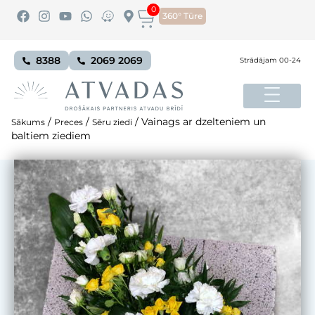
0
360° Tūre
8388
2069 2069
Strādājam 00-24
/
/
/
Vainags ar dzelteniem un
Sākums
Preces
Sēru ziedi
baltiem ziediem