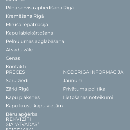
Pilna servisa apbedīšana Rīgā
Kremēšana Rīgā
Mirušā repatriācija
Kapu labiekārtošana
Pelnu urnas apglabāšana
Atvadu zāle
Cenas
Kontakti
PRECES
NODERĪGA INFORMĀCIJA
Sēru ziedi
Jaunumi
Zārki Rīgā
Privātuma politika
Kapu plāksnes
Lietošanas noteikumi
Kapu krusti kapu vietām
Bēru apģērbs
REKVIZĪTI
SIA “ATVADAS”
50103114641