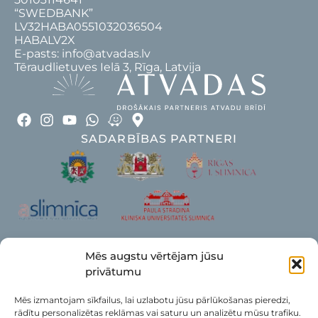
“SWEDBANK”
LV32HABA0551032036504
HABALV2X
E-pasts: info@atvadas.lv
Tēraudlietuves Ielā 3, Rīga, Latvija
SADARBĪBAS PARTNERI
Mēs augstu vērtējam jūsu
privātumu
Mēs izmantojam sīkfailus, lai uzlabotu jūsu pārlūkošanas pieredzi,
rādītu personalizētas reklāmas vai saturu un analizētu mūsu trafiku.