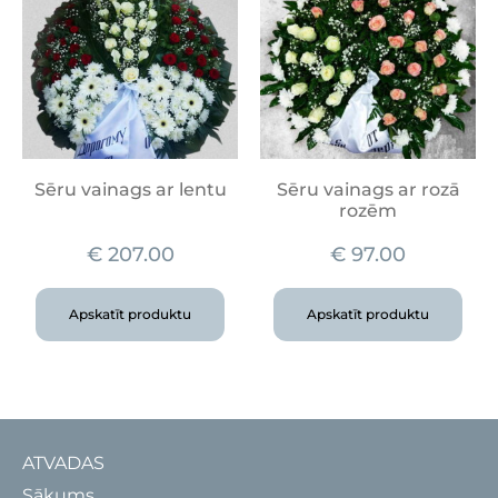
Sēru vainags ar lentu
Sēru vainags ar rozā
rozēm
€
207.00
€
97.00
Apskatīt produktu
Apskatīt produktu
ATVADAS
Sākums