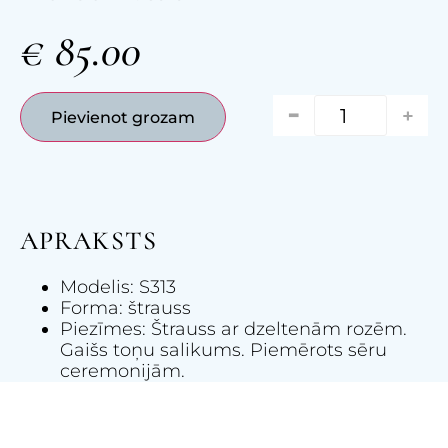
€
85.00
-
+
Pievienot grozam
APRAKSTS
Modelis: S313
Forma: štrauss
Piezīmes: Štrauss ar dzeltenām rozēm.
Gaišs toņu salikums. Piemērots sēru
ceremonijām.