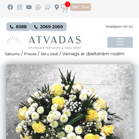
0
360° Tūre
8388
2069 2069
Strādājam 00-24
/
/
/
Vainags ar dzeltenām rozēm
Sākums
Preces
Sēru ziedi