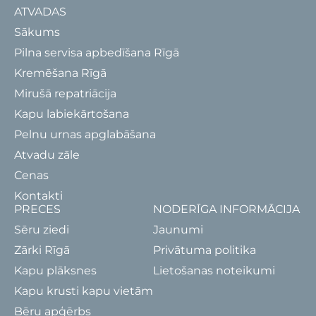
ATVADAS
Sākums
Pilna servisa apbedīšana Rīgā
Kremēšana Rīgā
Mirušā repatriācija
Kapu labiekārtošana
Pelnu urnas apglabāšana
Atvadu zāle
Cenas
Kontakti
PRECES
NODERĪGA INFORMĀCIJA
Sēru ziedi
Jaunumi
Zārki Rīgā
Privātuma politika
Kapu plāksnes
Lietošanas noteikumi
Kapu krusti kapu vietām
Bēru apģērbs