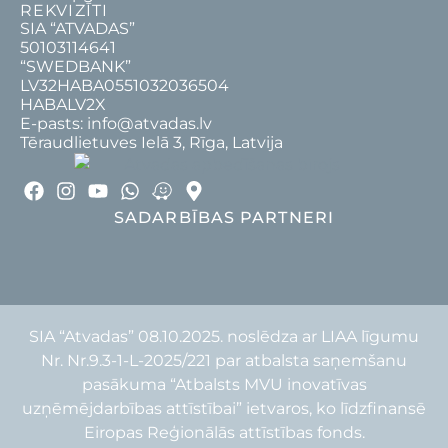
REKVIZĪTI
SIA “ATVADAS”
50103114641
“SWEDBANK”
LV32HABA0551032036504
HABALV2X
E-pasts: info@atvadas.lv
Tēraudlietuves Ielā 3, Rīga, Latvija
SADARBĪBAS PARTNERI
SIA “Atvadas” 08.10.2025. noslēdza ar LIAA līgumu
Nr. Nr.9.3-1-L-2025/221 par atbalsta saņemšanu
pasākuma “Atbalsts MVU inovatīvas
uzņēmējdarbības attīstībai” ietvaros, ko līdzfinansē
Eiropas Reģionālās attīstības fonds.