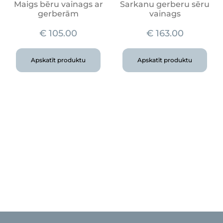
Maigs bēru vainags ar
Sarkanu gerberu sēru
gerberām
vainags
€
105.00
€
163.00
Apskatīt produktu
Apskatīt produktu