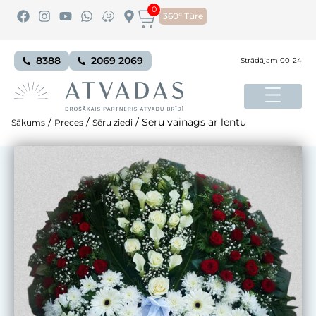
0
360° Tūre
8388
2069 2069
Strādājam 00-24
/
/
/
Sēru vainags ar lentu
Sākums
Preces
Sēru ziedi