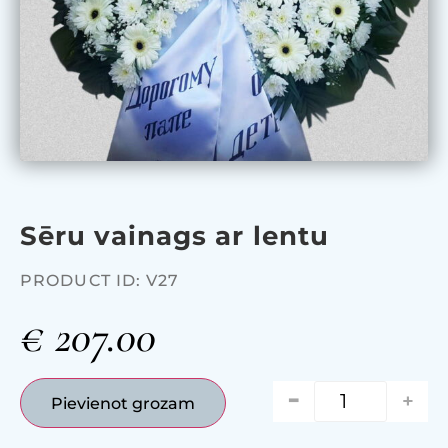
Sēru vainags ar lentu
PRODUCT ID: V27
€
207.00
-
+
Pievienot grozam