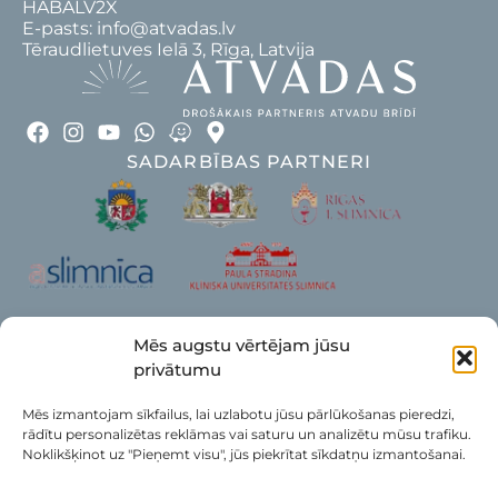
HABALV2X
E-pasts: info@atvadas.lv
Tēraudlietuves Ielā 3, Rīga, Latvija
SADARBĪBAS PARTNERI
Mēs augstu vērtējam jūsu
privātumu
Mēs izmantojam sīkfailus, lai uzlabotu jūsu pārlūkošanas pieredzi,
rādītu personalizētas reklāmas vai saturu un analizētu mūsu trafiku.
Noklikšķinot uz "Pieņemt visu", jūs piekrītat sīkdatņu izmantošanai.