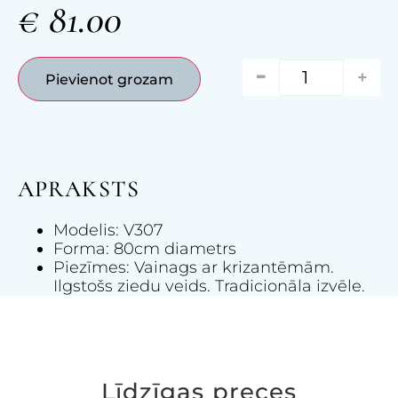
€
81.00
-
+
Pievienot grozam
APRAKSTS
Modelis: V307
Forma: 80cm diametrs
Piezīmes: Vainags ar krizantēmām.
Ilgstošs ziedu veids. Tradicionāla izvēle.
Līdzīgas preces