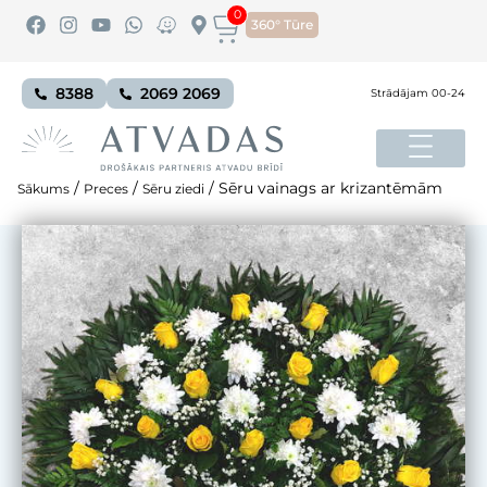
0
360° Tūre
8388
2069 2069
Strādājam 00-24
/
/
/
Sēru vainags ar krizantēmām
Sākums
Preces
Sēru ziedi