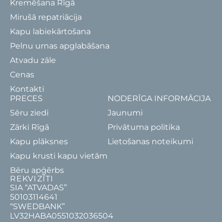
Kremēšana Rīgā
Mirušā repatriācija
Kapu labiekārtošana
Pelnu urnas apglabāšana
Atvadu zāle
Cenas
Kontakti
PRECES
NODERĪGA INFORMĀCIJA
Sēru ziedi
Jaunumi
Zārki Rīgā
Privātuma politika
Kapu plāksnes
Lietošanas noteikumi
Kapu krusti kapu vietām
Bēru apģērbs
REKVIZĪTI
SIA “ATVADAS”
50103114641
“SWEDBANK”
LV32HABA0551032036504