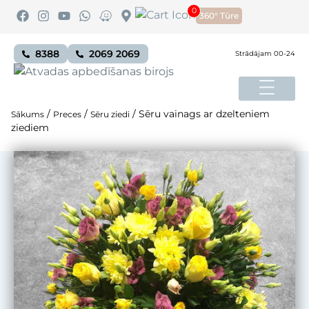
0
360° Tūre
8388
2069 2069
Strādājam 00-24
/
/
/
Sēru vainags ar dzelteniem
Sākums
Preces
Sēru ziedi
ziediem