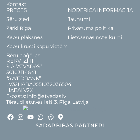
Kontakti
PRECES
NODERĪGA INFORMĀCIJA
Sēru ziedi
Jaunumi
Zārki Rīgā
Privātuma politika
Kapu plāksnes
Lietošanas noteikumi
Kapu krusti kapu vietām
Bēru apģērbs
REKVIZĪTI
SIA “ATVADAS”
50103114641
“SWEDBANK”
LV32HABA0551032036504
HABALV2X
E-pasts: info@atvadas.lv
Tēraudlietuves Ielā 3, Rīga, Latvija
SADARBĪBAS PARTNERI