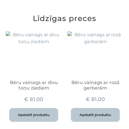
Līdzīgas preces
Bēru vainags ar divu
Bēru vainags ar rozā
toņu ziediem
gerberām
€
81.00
€
81.00
Apskatīt produktu
Apskatīt produktu