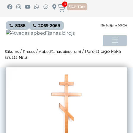
0
360° Tūre
8388
2069 2069
Strādājam 00-24
/
/
/
Pareizticīgo koka
Sākums
Preces
Apbedīšanas piederumi
krusts Nr.3