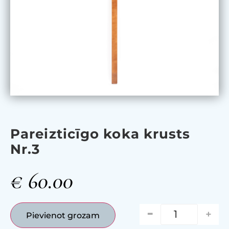
Pareizticīgo koka krusts
Nr.3
€
60.00
-
+
Pievienot grozam