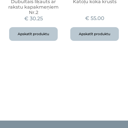
Dubultais līķauts ar
Katoļu koka krusts
rakstu kapakmeņiem
Nr.2
€
55.00
€
30.25
Apskatīt produktu
Apskatīt produktu