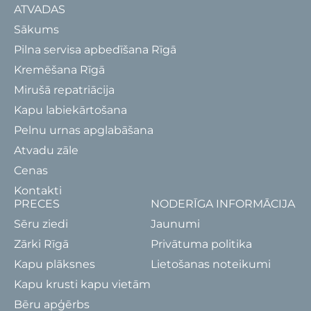
ATVADAS
Sākums
Pilna servisa apbedīšana Rīgā
Kremēšana Rīgā
Mirušā repatriācija
Kapu labiekārtošana
Pelnu urnas apglabāšana
Atvadu zāle
Cenas
Kontakti
PRECES
NODERĪGA INFORMĀCIJA
Sēru ziedi
Jaunumi
Zārki Rīgā
Privātuma politika
Kapu plāksnes
Lietošanas noteikumi
Kapu krusti kapu vietām
Bēru apģērbs