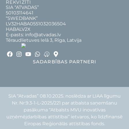
REKVIZĪTI
SIA “ATVADAS”
50103114641
“SWEDBANK”
LV32HABA0551032036504
HABALV2X
E-pasts: info@atvadas.lv
Tēraudlietuves Ielā 3, Rīga, Latvija
SADARBĪBAS PARTNERI
SIA “Atvadas” 08.10.2025. noslēdza ar LIAA līgumu
Nr. Nr.9.3-1-L-2025/221 par atbalsta saņemšanu
pasākuma “Atbalsts MVU inovatīvas
uzņēmējdarbības attīstībai” ietvaros, ko līdzfinansē
Eiropas Reģionālās attīstības fonds.