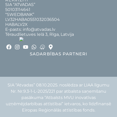
SIA “ATVADAS”
50103114641
“SWEDBANK”
LV32HABA0551032036504
HABALV2X
E-pasts: info@atvadas.lv
Tēraudlietuves Ielā 3, Rīga, Latvija
SADARBĪBAS PARTNERI
SIA “Atvadas” 08.10.2025. noslēdza ar LIAA līgumu
Nr. Nr.9.3-1-L-2025/221 par atbalsta saņemšanu
pasākuma “Atbalsts MVU inovatīvas
uzņēmējdarbības attīstībai” ietvaros, ko līdzfinansē
Eiropas Reģionālās attīstības fonds.