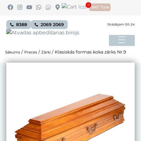
0
360° Tūre
8388
2069 2069
Strādājam 00-24
/
/
/
Klasiskās formas koka zārks Nr.9
Sākums
Preces
Zārki