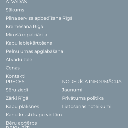
ATVADAS
Sākums
Pilna servisa apbedīšana Rīgā
Kremēšana Rīgā
Mirušā repatriācija
Kapu labiekārtošana
Pelnu urnas apglabāšana
Atvadu zāle
Cenas
Kontakti
PRECES
NODERĪGA INFORMĀCIJA
Sēru ziedi
Jaunumi
Zārki Rīgā
Privātuma politika
Kapu plāksnes
Lietošanas noteikumi
Kapu krusti kapu vietām
Bēru apģērbs
REKVIZĪTI