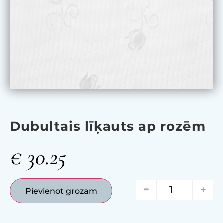
Dubultais līķauts ар rozēm
€
30.25
-
+
Pievienot grozam