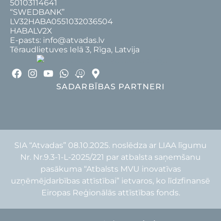
50103114641
“SWEDBANK”
LV32HABA0551032036504
HABALV2X
E-pasts: info@atvadas.lv
Tēraudlietuves Ielā 3, Rīga, Latvija
SADARBĪBAS PARTNERI
SIA “Atvadas” 08.10.2025. noslēdza ar LIAA līgumu
Nr. Nr.9.3-1-L-2025/221 par atbalsta saņemšanu
pasākuma “Atbalsts MVU inovatīvas
uzņēmējdarbības attīstībai” ietvaros, ko līdzfinansē
Eiropas Reģionālās attīstības fonds.