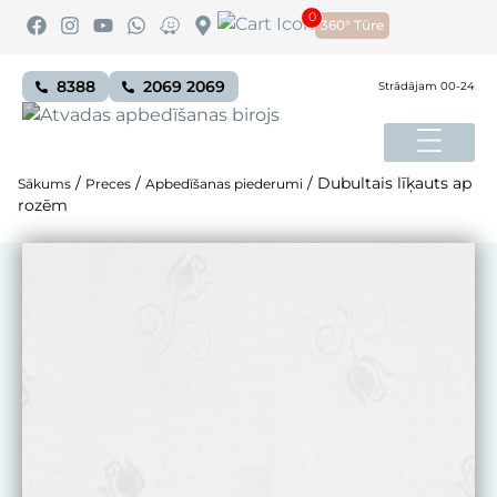
0
360° Tūre
8388
2069 2069
Strādājam 00-24
/
/
/
Dubultais līķauts ар
Sākums
Preces
Apbedīšanas piederumi
rozēm