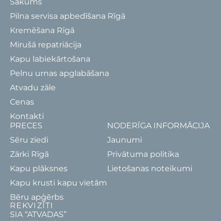
Sākums
Pilna servisa apbedīšana Rīgā
Kremēšana Rīgā
Mirušā repatriācija
Kapu labiekārtošana
Pelnu urnas apglabāšana
Atvadu zāle
Cenas
Kontakti
PRECES
NODERĪGA INFORMĀCIJA
Sēru ziedi
Jaunumi
Zārki Rīgā
Privātuma politika
Kapu plāksnes
Lietošanas noteikumi
Kapu krusti kapu vietām
Bēru apģērbs
REKVIZĪTI
SIA “ATVADAS”