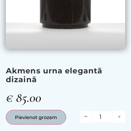
Akmens urna elegantā
dizainā
€
85.00
-
+
Pievienot grozam