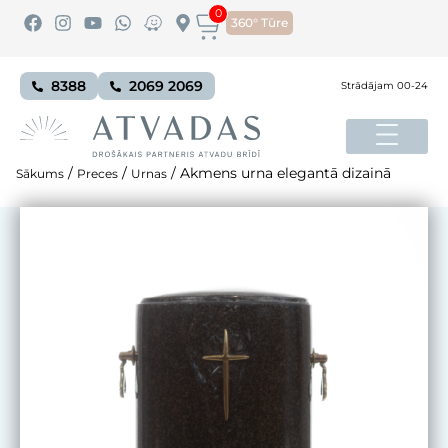
0
360° Tūre
8388
2069 2069
Strādājam 00-24
/
/
/
Akmens urna elegantā dizainā
Sākums
Preces
Urnas