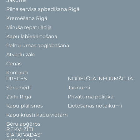
Sākums
Pilna servisa apbedīšana Rīgā
Kremēšana Rīgā
Mirušā repatriācija
Kapu labiekārtošana
Pelnu urnas apglabāšana
Atvadu zāle
Cenas
Kontakti
PRECES
NODERĪGA INFORMĀCIJA
Sēru ziedi
Jaunumi
Zārki Rīgā
Privātuma politika
Kapu plāksnes
Lietošanas noteikumi
Kapu krusti kapu vietām
Bēru apģērbs
REKVIZĪTI
SIA “ATVADAS”