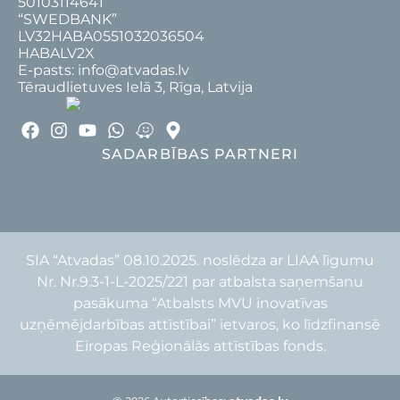
50103114641
“SWEDBANK”
LV32HABA0551032036504
HABALV2X
E-pasts: info@atvadas.lv
Tēraudlietuves Ielā 3, Rīga, Latvija
SADARBĪBAS PARTNERI
SIA “Atvadas” 08.10.2025. noslēdza ar LIAA līgumu
Nr. Nr.9.3-1-L-2025/221 par atbalsta saņemšanu
pasākuma “Atbalsts MVU inovatīvas
uzņēmējdarbības attīstībai” ietvaros, ko līdzfinansē
Eiropas Reģionālās attīstības fonds.