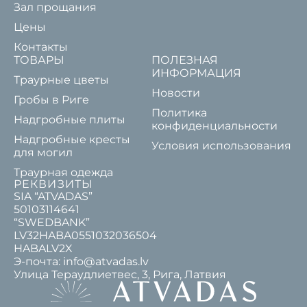
Зал прощания
Цены
Контакты
ТОВАРЫ
ПОЛЕЗНАЯ
ИНФОРМАЦИЯ
Траурные цветы
Новости
Гробы в Риге
Политика
Надгробные плиты
конфиденциальности
Надгробные кресты
Условия использования
для могил
Траурная одежда
РЕКВИЗИТЫ
SIA “ATVADAS”
50103114641
“SWEDBANK”
LV32HABA0551032036504
HABALV2X
Э-почта: info@atvadas.lv
Улица Тераудлиетвес, 3, Рига, Латвия