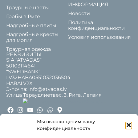
ИНФОРМАЦИЯ
Траурные цветы
Новости
Гробы в Риге
Политика
Надгробные плиты
конфиденциальности
Надгробные кресты
Условия использования
для могил
Траурная одежда
РЕКВИЗИТЫ
SIA “ATVADAS”
50103114641
“SWEDBANK”
LV32HABA0551032036504
HABALV2X
Э-почта: info@atvadas.lv
Улица Тераудлиетвес, 3, Рига, Латвия
ПАРТНЕРЫ
Мы высоко ценим вашу
конфиденциальность