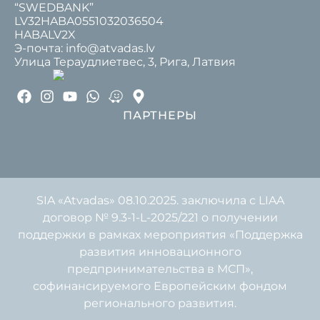
“SWEDBANK”
LV32HABA0551032036504
HABALV2X
Э-почта: info@atvadas.lv
Улица Тераудлиетвес, 3, Рига, Латвия
ПАРТНЕРЫ
SIA «Atvadas» 08.10.2025. заключила с LIAA
договор № 9.3-1-L-2025/221 о получении
поддержки в рамках мероприятия «Поддержка
развития инновационного
предпринимательства в МСП»,
софинансируемого Европейским фондом
регионального развития.