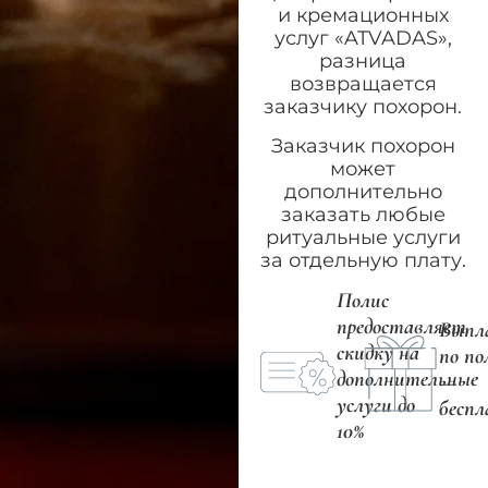
и кремационных
услуг «ATVADAS»,
разница
возвращается
заказчику похорон.
Заказчик похорон
может
дополнительно
заказать любые
ритуальные услуги
за отдельную плату.
Полис
предоставляет
Выпл
скидку на
по по
дополнительные
—
услуги до
бесп
10%