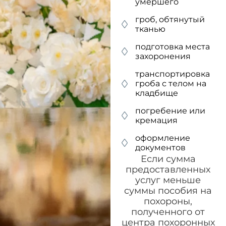
умершего
гроб, обтянутый
тканью
подготовка места
захоронения
транспортировка
гроба с телом на
кладбище
погребение или
кремация
оформление
документов
Если сумма
предоставленных
услуг меньше
суммы пособия на
похороны,
полученного от
центра похоронных