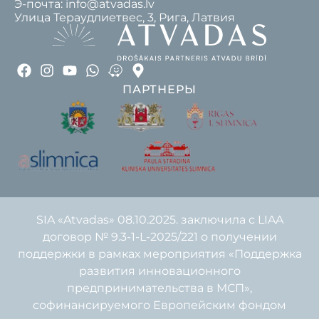
Э-почта: info@atvadas.lv
Улица Тераудлиетвес, 3, Рига, Латвия
ПАРТНЕРЫ
SIA «Atvadas» 08.10.2025. заключила с LIAA
договор № 9.3-1-L-2025/221 о получении
поддержки в рамках мероприятия «Поддержка
развития инновационного
предпринимательства в МСП»,
софинансируемого Европейским фондом