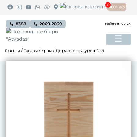
0
360° Тур
8388
2069 2069
Работаем 00-24
/
/
/
Деревянная урна №3
Главная
Товары
Урны