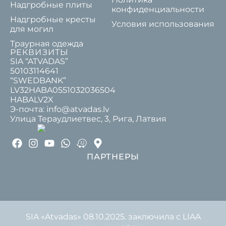
Надгробные плиты
конфиденциальности
Надгробные кресты
Условия использования
для могил
Траурная одежда
РЕКВИЗИТЫ
SIA “ATVADAS”
50103114641
“SWEDBANK”
LV32HABA0551032036504
HABALV2X
Э-почта: info@atvadas.lv
Улица Тераудлиетвес, 3, Рига, Латвия
ПАРТНЕРЫ
SIA «Atvadas» 08.10.2025. заключила с LIAA