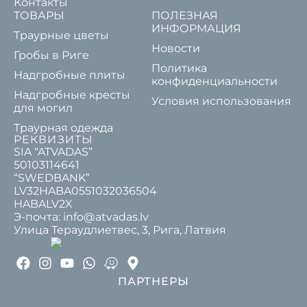
Контакты
ТОВАРЫ
ПОЛЕЗНАЯ
ИНФОРМАЦИЯ
Траурные цветы
Новости
Гробы в Риге
Политика
Надгробные плиты
конфиденциальности
Надгробные кресты
Условия использования
для могил
Траурная одежда
РЕКВИЗИТЫ
SIA “ATVADAS”
50103114641
“SWEDBANK”
LV32HABA0551032036504
HABALV2X
Э-почта: info@atvadas.lv
Улица Тераудлиетвес, 3, Рига, Латвия
ПАРТНЕРЫ