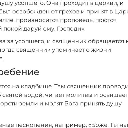
душу усопшего. Она проходит в церкви, и
был освобожден от грехов и принят в Цар
елие, произносится проповедь, поются
 покой даруй ему, Господи».
ва за усопшего, и священник обращается 
ногда священник упоминает о жизни
а.
ребение
ется на кладбище. Там священник провод
святой водой, читает молитвы и освящает
горсти земли и молят Бога принять душу
вные песнопения, например, «Боже, Ты н