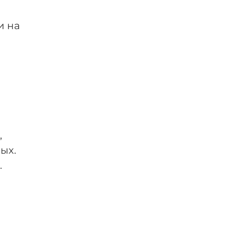
и на
,
ых.
.