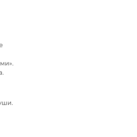
е
ми».
а.
уши.