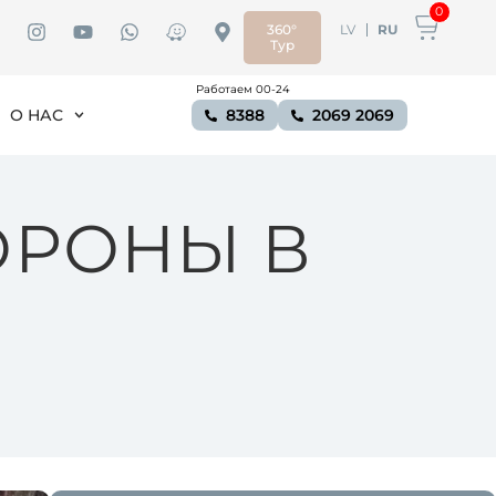
0
360°
LV
RU
Тур
Работаем 00-24
О НАС
8388
2069 2069
ОРОНЫ В