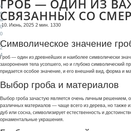
ГРОБ — ОДИН ИЗ В
а
СВЯЗАННЫХ СО СМЕ
е
м
10. Июнь, 2025
2 мин.
1330
0
0
-
Символическое значение гро
2
4
Гроб — один из древнейших и наиболее символически значи
захоронения тела усопшего, но и глубоко символический п
придается особое значение, и его внешний вид, форма и м
Выбор гроба и материалов
Выбор гроба зачастую является очень личным решением, о
различных материалов — чаще всего из дерева, но также 
дуб или сосна, символизирует естественность и достоинст
орнаментальные украшения.