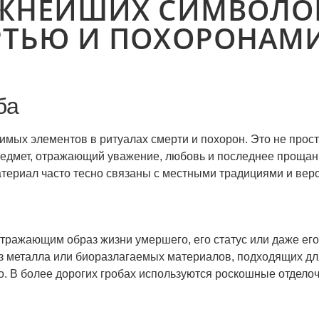
АЖНЕЙШИХ СИМВОЛОВ
РТЬЮ И ПОХОРОНАМ
ба
мых элементов в ритуалах смерти и похорон. Это не прост
редмет, отражающий уважение, любовь и последнее прощани
атериал часто тесно связаны с местными традициями и вер
тражающим образ жизни умершего, его статус или даже ег
из металла или биоразлагаемых материалов, подходящих дл
во. В более дорогих гробах используются роскошные отдело