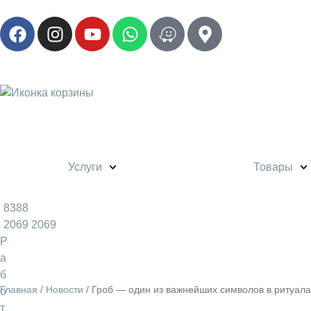
Услуги
Товары
8388
2069 2069
Р
а
б
Главная
/
Новости
/
Гроб — один из важнейших символов в ритуала
о
т