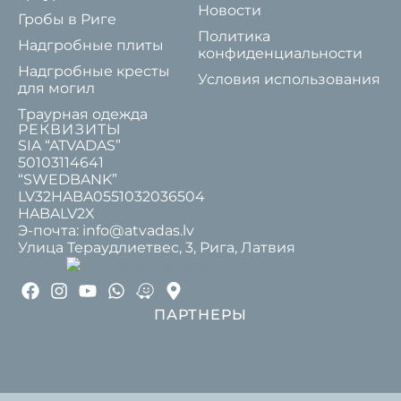
Новости
Гробы в Риге
Политика
Надгробные плиты
конфиденциальности
Надгробные кресты
Условия использования
для могил
Траурная одежда
РЕКВИЗИТЫ
SIA “ATVADAS”
50103114641
“SWEDBANK”
LV32HABA0551032036504
HABALV2X
Э-почта: info@atvadas.lv
Улица Тераудлиетвес, 3, Рига, Латвия
ПАРТНЕРЫ