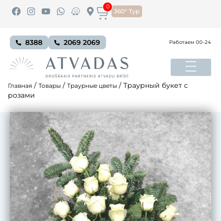
0
360° Тур
8388
2069 2069
Работаем 00-24
/
/
/
Траурный букет с
Главная
Товары
Траурные цветы
розами