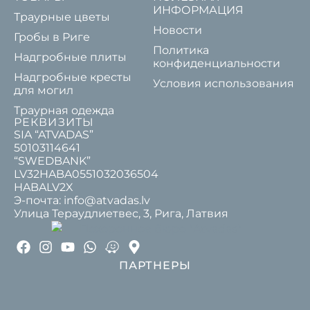
ИНФОРМАЦИЯ
Траурные цветы
Новости
Гробы в Риге
Политика
Надгробные плиты
конфиденциальности
Надгробные кресты
Условия использования
для могил
Траурная одежда
РЕКВИЗИТЫ
SIA “ATVADAS”
50103114641
“SWEDBANK”
LV32HABA0551032036504
HABALV2X
Э-почта: info@atvadas.lv
Улица Тераудлиетвес, 3, Рига, Латвия
ПАРТНЕРЫ