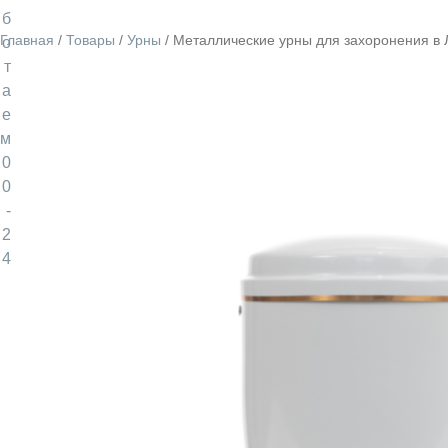
б
Главная
/
Товары
/
Урны
/
Металлические урны для захоронения в 
о
т
а
е
м
0
0
-
2
4