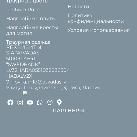
Траурные цветы
Новости
Гробы в Риге
Политика
Надгробные плиты
конфиденциальности
Надгробные кресты
Условия использования
для могил
Траурная одежда
РЕКВИЗИТЫ
SIA “ATVADAS”
50103114641
“SWEDBANK”
LV32HABA0551032036504
HABALV2X
Э-почта: info@atvadas.lv
Улица Тераудлиетвес, 3, Рига, Латвия
ПАРТНЕРЫ