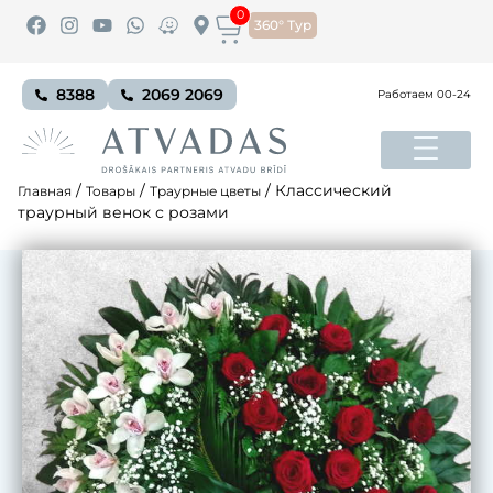
0
360° Тур
8388
2069 2069
Работаем 00-24
/
/
/
Классический
Главная
Товары
Траурные цветы
траурный венок с розами