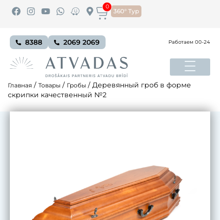
0
360° Тур
8388
2069 2069
Работаем 00-24
/
/
/
Деревянный гроб в форме
Главная
Товары
Гробы
скрипки качественный №2