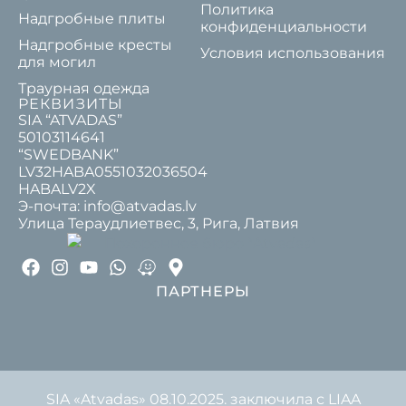
Политика
Надгробные плиты
конфиденциальности
Надгробные кресты
Условия использования
для могил
Траурная одежда
РЕКВИЗИТЫ
SIA “ATVADAS”
50103114641
“SWEDBANK”
LV32HABA0551032036504
HABALV2X
Э-почта: info@atvadas.lv
Улица Тераудлиетвес, 3, Рига, Латвия
ПАРТНЕРЫ
SIA «Atvadas» 08.10.2025. заключила с LIAA