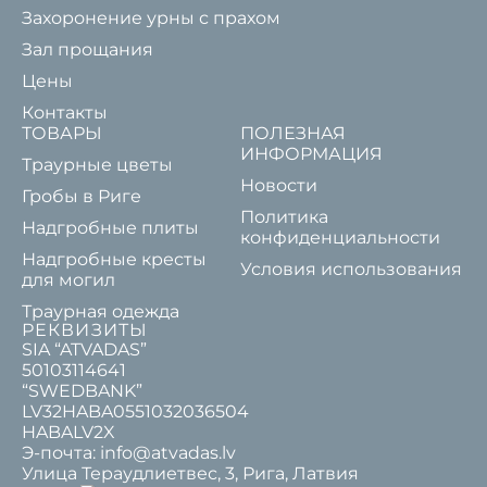
Захоронение урны с прахом
Зал прощания
Цены
Контакты
ТОВАРЫ
ПОЛЕЗНАЯ
ИНФОРМАЦИЯ
Траурные цветы
Новости
Гробы в Риге
Политика
Надгробные плиты
конфиденциальности
Надгробные кресты
Условия использования
для могил
Траурная одежда
РЕКВИЗИТЫ
SIA “ATVADAS”
50103114641
“SWEDBANK”
LV32HABA0551032036504
HABALV2X
Э-почта: info@atvadas.lv
Улица Тераудлиетвес, 3, Рига, Латвия