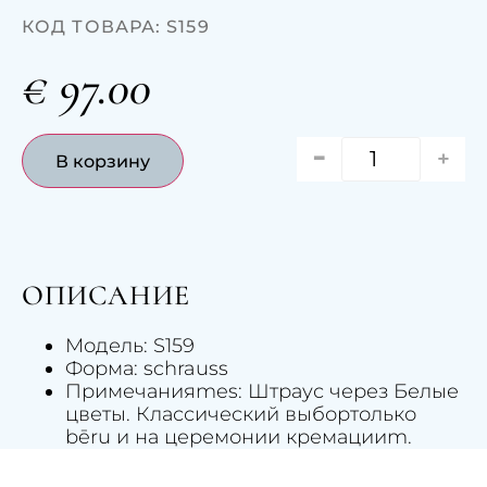
КОД ТОВАРА: S159
€
97.00
-
+
В корзину
ОПИСАНИЕ
Модель: S159
Форма: schrauss
Примечания
mes
: Штраус
через
Белые
цветы. Классический выбор
только
b
ē
ru
и на церемонии кремации
m
.