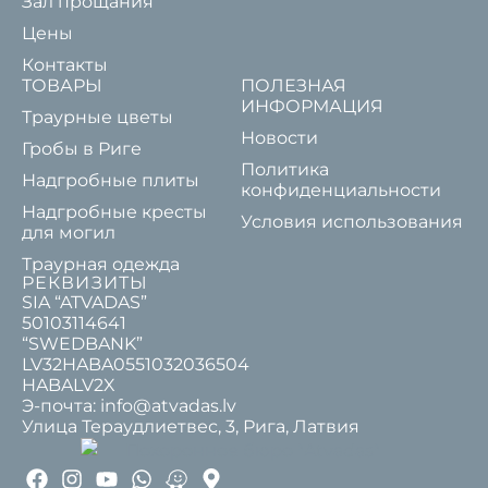
Зал прощания
Цены
Контакты
ТОВАРЫ
ПОЛЕЗНАЯ
ИНФОРМАЦИЯ
Траурные цветы
Новости
Гробы в Риге
Политика
Надгробные плиты
конфиденциальности
Надгробные кресты
Условия использования
для могил
Траурная одежда
РЕКВИЗИТЫ
SIA “ATVADAS”
50103114641
“SWEDBANK”
LV32HABA0551032036504
HABALV2X
Э-почта: info@atvadas.lv
Улица Тераудлиетвес, 3, Рига, Латвия