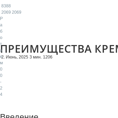
8388
2069 2069
Р
а
б
/
/
Преимущества кремации
о
Главная
Новости
ПРЕИМУЩЕСТВА КР
т
а
е
2. Июнь, 2025
3 мин.
1206
м
0
0
-
2
4
Введение