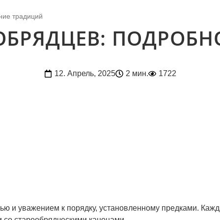
ние традиций
ОБРЯДЦЕВ: ПОДРОБН
12. Апрель, 2025
2 мин.
1722
ью и уважением к порядку, установленному предками. Каж
и со старообрядческими канонами.