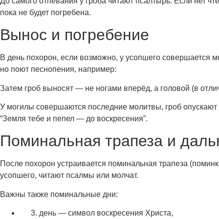
До самого отпевания у гроба читают псалтырь. Если нет чт
пока не будет погребена.
Вынос и погребение
В день похорон, если возможно, у усопшего совершается мо
но поют песнопения, например:
Затем гроб выносят — не ногами вперёд, а головой (в отл
У могилы совершаются последние молитвы, гроб опускают 
“Земля тебе и пепел — до воскресения”.
Поминальная трапеза и дал
После похорон устраивается поминальная трапеза (поминки
усопшего, читают псалмы или молчат.
Важны также поминальные дни:
день — символ воскресения Христа,