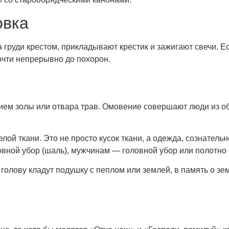
овка
 на груди крестом, прикладывают крестик и зажигают свечи
очти непрерывно до похорон.
ием золы или отвара трав. Омовение совершают люди из об
лой ткани. Это не просто кусок ткани, а одежда, сознатель
ной убор (шаль), мужчинам — головной убор или полотно 
 голову кладут подушку с пеплом или землей, в память о з