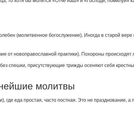
еца, то хотя бы молятся «Отче наш» и «Господи, помилуй» 
лебен (молитвенное богослужение). Иногда в старой вере н
ичие от новоправославной практики). Похороны происходят 
без спешки, присутствующие трижды осеняют себя крестны
ьнейшие молитвы
), где еда простая, часто постная. Это не празднование,