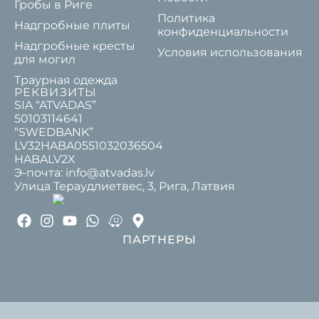
Гробы в Риге
Политика
Надгробные плиты
конфиденциальности
Надгробные кресты
Условия использования
для могил
Траурная одежда
РЕКВИЗИТЫ
SIA “ATVADAS”
50103114641
“SWEDBANK”
LV32HABA0551032036504
HABALV2X
Э-почта: info@atvadas.lv
Улица Тераудлиетвес, 3, Рига, Латвия
ПАРТНЕРЫ