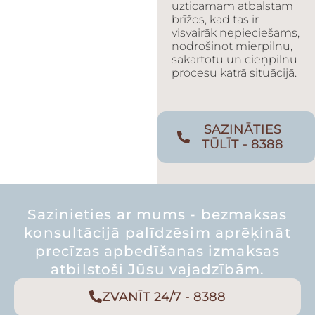
uzticamam atbalstam
brīžos, kad tas ir
visvairāk nepieciešams,
nodrošinot mierpilnu,
sakārtotu un cieņpilnu
procesu katrā situācijā.
SAZINĀTIES
TŪLĪT - 8388
Sazinieties ar mums - bezmaksas
konsultācijā palīdzēsim aprēķināt
precīzas apbedīšanas izmaksas
atbilstoši Jūsu vajadzībām.
ZVANĪT 24/7 - 8388