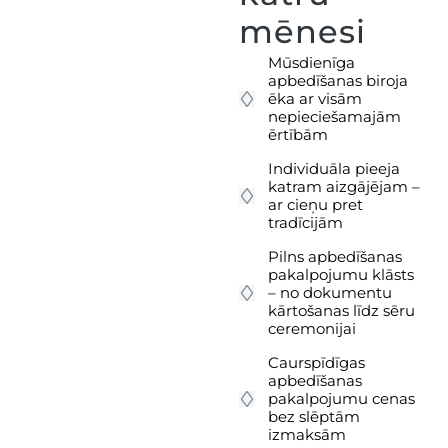
mēnesi
Mūsdienīga
apbedīšanas biroja
ēka ar visām
nepieciešamajām
ērtībām
Individuāla pieeja
katram aizgājējam –
ar cieņu pret
tradīcijām
Pilns apbedīšanas
pakalpojumu klāsts
– no dokumentu
kārtošanas līdz sēru
ceremonijai
Caurspīdīgas
apbedīšanas
pakalpojumu cenas
bez slēptām
izmaksām