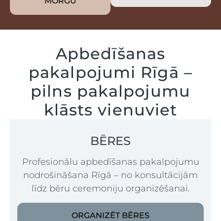
MORGU
Apbedīšanas
pakalpojumi Rīgā –
pilns pakalpojumu
klāsts vienuviet
BĒRES
Profesionālu apbedīšanas pakalpojumu
nodrošināšana Rīgā – no konsultācijām
līdz bēru ceremoniju organizēšanai.
ORGANIZĒT BĒRES