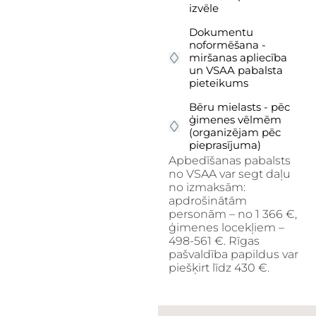
izvēle
Dokumentu
noformēšana -
miršanas apliecība
un VSAA pabalsta
pieteikums
Bēru mielasts - pēc
ģimenes vēlmēm
(organizējam pēc
pieprasījuma)
Apbedīšanas pabalsts
no VSAA var segt daļu
no izmaksām:
apdrošinātām
personām – no 1 366 €,
ģimenes locekļiem –
498-561 €. Rīgas
pašvaldība papildus var
piešķirt līdz 430 €.