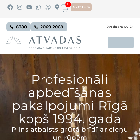
0
360° Tūre
8388
2069 2069
Strādājam 00-24
Profesionāli
apbedīšanas
pakalpojumi Rīgā
kopš 1994. gada
Pilns atbalsts grūtā brīdī ar cieņu
un rūpēm