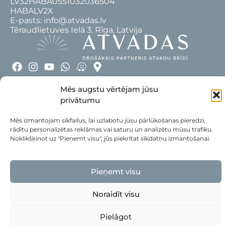
LV32HABA0551032036504
HABALV2X
E-pasts: info@atvadas.lv
Tēraudlietuves Ielā 3, Rīga, Latvija
SADARBĪBAS PARTNERI
Mēs augstu vērtējam jūsu
privātumu
Mēs izmantojam sīkfailus, lai uzlabotu jūsu pārlūkošanas pieredzi,
rādītu personalizētas reklāmas vai saturu un analizētu mūsu trafiku.
Noklikšķinot uz "Pieņemt visu", jūs piekrītat sīkdatņu izmantošanai.
Pieņemt visu
Noraidīt visu
Pielāgot