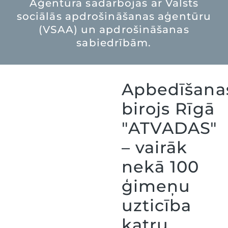
Aģentūra sadarbojas ar Valsts
sociālās apdrošināšanas aģentūru
(VSAA) un apdrošināšanas
sabiedrībām.
Apbedīšana
birojs Rīgā
"ATVADAS"
– vairāk
nekā 100
ģimeņu
uzticība
katru