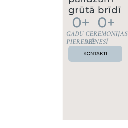
grūtā brīdī
0
+
0
+
GADU
CEREMONIJAS
PIEREDZE
MĒNESĪ
KONTAKTI