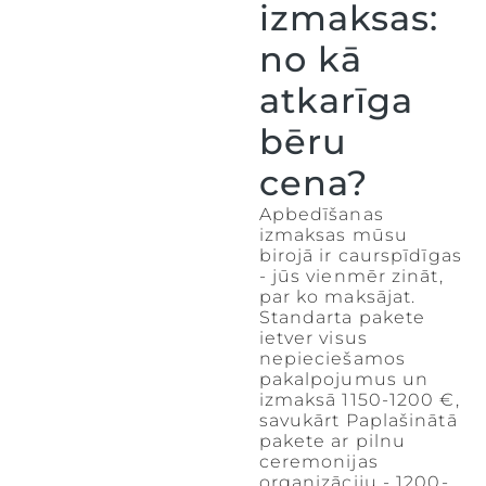
izmaksas:
no kā
atkarīga
bēru
cena?
Apbedīšanas
izmaksas mūsu
birojā ir caurspīdīgas
- jūs vienmēr zināt,
par ko maksājat.
Standarta pakete
ietver visus
nepieciešamos
pakalpojumus un
izmaksā 1150-1200 €,
savukārt Paplašinātā
pakete ar pilnu
ceremonijas
organizāciju - 1200-