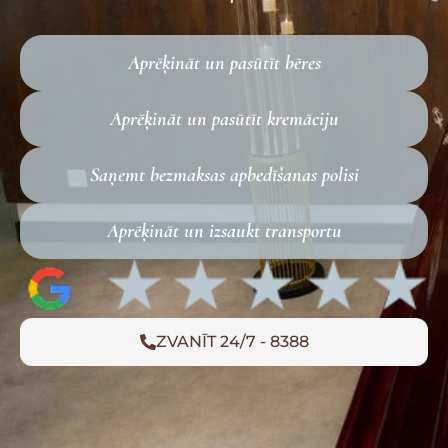
Aprēķināt un pasūtīt bēres
Aprēķināt un pasūtīt kremāciju
Saņemt bezmaksas apbedīšanas polisi
Aprēķināt un izsaukt transportu
ZVANĪT 24/7 - 8388