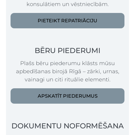
konsulātiem un vēstniecībām.
PIETEIKT REPATRIĀCIJU
BĒRU PIEDERUMI
Plašs bēru piederumu klāsts mūsu
apbedīšanas birojā Rīgā – zārki, urnas,
vainagi un citi rituālie elementi.
APSKATĪT PIEDERUMUS
DOKUMENTU NOFORMĒŠANA