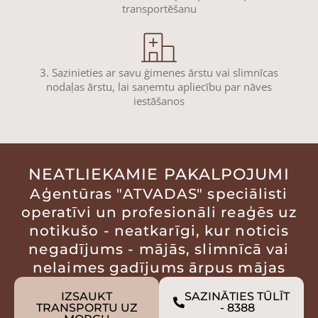
transportēšanu
3. Sazinieties ar savu ģimenes ārstu vai slimnīcas
nodaļas ārstu, lai saņemtu apliecību par nāves
iestāšanos
NEATLIEKAMIE PAKALPOJUMI
Aģentūras "ATVADAS" speciālisti
operatīvi un profesionāli reaģēs uz
notikušo - neatkarīgi, kur noticis
negadījums - mājās, slimnīcā vai
nelaimes gadījums ārpus mājas
IZSAUKT
SAZINĀTIES TŪLĪT
TRANSPORTU UZ
- 8388