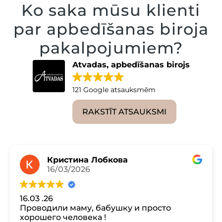
Ko saka mūsu klienti
par apbedīšanas biroja
pakalpojumiem?
Atvadas, apbedīšanas birojs
121 Google atsauksmēm
RAKSTĪT ATSAUKSMI
Кристина Лобкова
16/03/2026
16.03 .26
Проводили маму, бабушку и просто
хорошего человека !