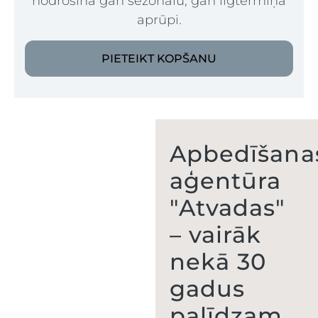
nodrošina gan sezonālu, gan ilgtermiņa
aprūpi.
PIETEIKT KOPŠANU
Apbedīšana
aģentūra
"Atvadas"
– vairāk
nekā 30
gadus
palīdzam