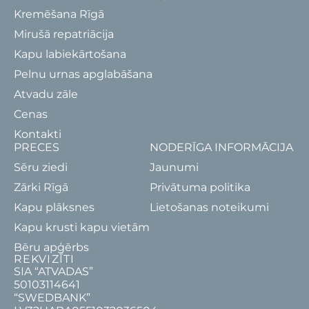
Kremēšana Rīgā
Mirušā repatriācija
Kapu labiekārtošana
Pelnu urnas apglabāšana
Atvadu zāle
Cenas
Kontakti
PRECES
NODERĪGA INFORMĀCIJA
Sēru ziedi
Jaunumi
Zārki Rīgā
Privātuma politika
Kapu plāksnes
Lietošanas noteikumi
Kapu krusti kapu vietām
Bēru apģērbs
REKVIZĪTI
SIA “ATVADAS”
50103114641
“SWEDBANK”