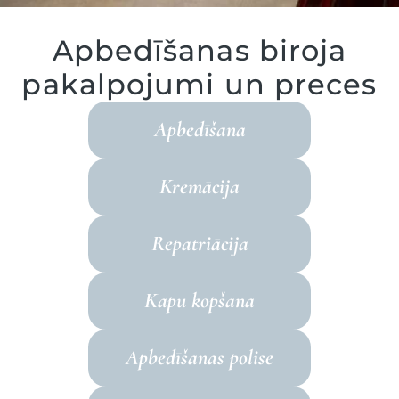
Apbedīšanas biroja
pakalpojumi un preces
Apbedīšana
Kremācija
Repatriācija
Kapu kopšana
Apbedīšanas polise