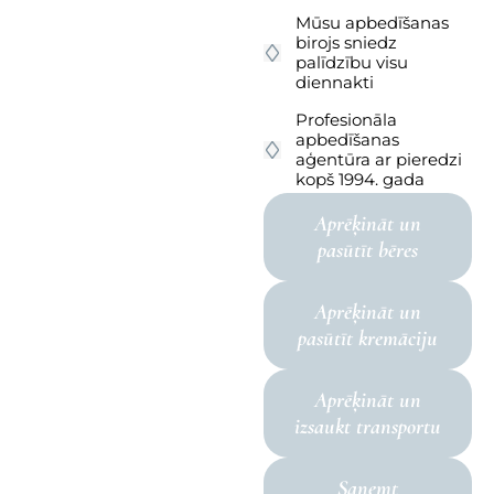
Mūsu apbedīšanas
birojs sniedz
palīdzību visu
diennakti
Profesionāla
apbedīšanas
aģentūra ar pieredzi
kopš 1994. gada
Aprēķināt un
pasūtīt bēres
Aprēķināt un
pasūtīt kremāciju
Aprēķināt un
izsaukt transportu
Saņemt