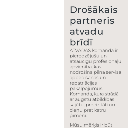
Drošākais
partneris
atvadu
brīdī
ATVADAS komanda ir
pieredzējušu un
atsaucīgu profesionāļu
apvienība, kas
nodrošina pilna servisa
apbedīšanas un
repatriācijas
pakalpojumus.
Komanda, kura strādā
ar augstu atbildības
sajūtu, precizitāti un
cieņu pret katru
ģimeni.
Mūsu mērķis ir būt