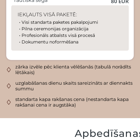
Tautiskā sega
80 EUR
IEKĻAUTS VISĀ PAKETĒ:
• Visi standarta paketes pakalpojumi
• Pilna ceremonijas organizācija
• Profesionāls atbalsts visā procesā
• Dokumentu noformēšana
zārka izvēle pēc klienta vēlēšanās (tabulā norādīts
lētākais)
uzglabāšanas dienu skaits sareizināts ar diennakts
summu
standarta kapa rakšanas cena (nestandarta kapa
rakšanai cena ir augstāka)
Apbedīšana