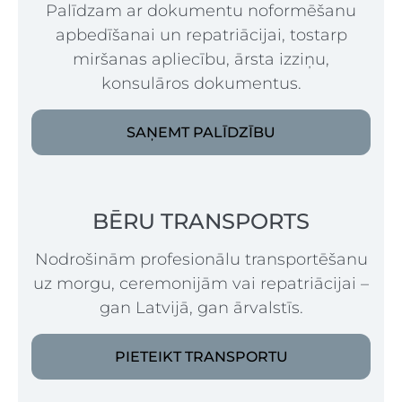
Palīdzam ar dokumentu noformēšanu
apbedīšanai un repatriācijai, tostarp
miršanas apliecību, ārsta izziņu,
konsulāros dokumentus.
SAŅEMT PALĪDZĪBU
BĒRU TRANSPORTS
Nodrošinām profesionālu transportēšanu
uz morgu, ceremonijām vai repatriācijai –
gan Latvijā, gan ārvalstīs.
PIETEIKT TRANSPORTU