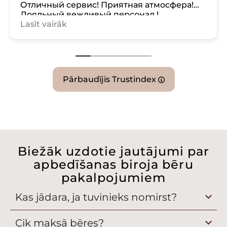
Отличный сервис! Приятная атмосфера!
Лояльный вежливый персонал !
Lasīt vairāk
Все на высшем уровне ! ✨👍
Отдельное спасибо сотруднику(ам) ,
который (е)делает(ют) грим и одевал(ют).
Спасибо !🙏
В памяти останутся хорошие
воспоминания!
Pārbaudījis Trustindex
Спасибо Вам , еще раз!
Biežāk uzdotie jautājumi par
apbedīšanas biroja bēru
pakalpojumiem
Kas jādara, ja tuvinieks nomirst?
Cik maksā bēres?