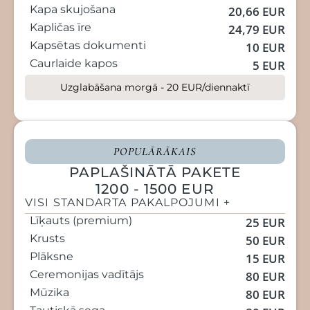
Kapa skujošana
20,66 EUR
Kapličas īre
24,79 EUR
Kapsētas dokumenti
10 EUR
Caurlaide kapos
5 EUR
Uzglabāšana morgā - 20 EUR/diennaktī
POPULĀRĀKAIS
PAPLAŠINĀTĀ PAKETE
1200 - 1500 EUR
VISI STANDARTA PAKALPOJUMI +
Līķauts (premium)
25 EUR
Krusts
50 EUR
Plāksne
15 EUR
Ceremonijas vadītājs
80 EUR
Mūzika
80 EUR