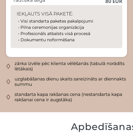
Tautiskā sega
80 EUR
IEKĻAUTS VISĀ PAKETĒ:
• Visi standarta paketes pakalpojumi
• Pilna ceremonijas organizācija
• Profesionāls atbalsts visā procesā
• Dokumentu noformēšana
zārka izvēle pēc klienta vēlēšanās (tabulā norādīts
lētākais)
uzglabāšanas dienu skaits sareizināts ar diennakts
summu
standarta kapa rakšanas cena (nestandarta kapa
rakšanai cena ir augstāka)
Apbedīšana