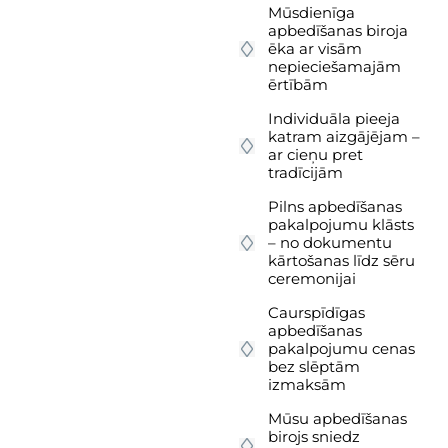
Mūsdienīga
apbedīšanas biroja
ēka ar visām
nepieciešamajām
ērtībām
Individuāla pieeja
katram aizgājējam –
ar cieņu pret
tradīcijām
Pilns apbedīšanas
pakalpojumu klāsts
– no dokumentu
kārtošanas līdz sēru
ceremonijai
Caurspīdīgas
apbedīšanas
pakalpojumu cenas
bez slēptām
izmaksām
Mūsu apbedīšanas
birojs sniedz