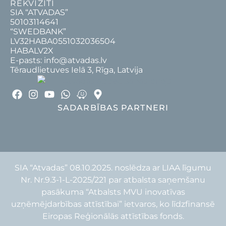
REKVIZĪTI
SIA “ATVADAS”
50103114641
“SWEDBANK”
LV32HABA0551032036504
HABALV2X
E-pasts: info@atvadas.lv
Tēraudlietuves Ielā 3, Rīga, Latvija
SADARBĪBAS PARTNERI
SIA “Atvadas” 08.10.2025. noslēdza ar LIAA līgumu
Nr. Nr.9.3-1-L-2025/221 par atbalsta saņemšanu
pasākuma “Atbalsts MVU inovatīvas
uzņēmējdarbības attīstībai” ietvaros, ko līdzfinansē
Eiropas Reģionālās attīstības fonds.