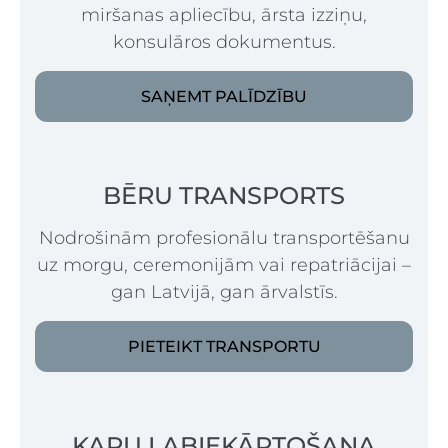
miršanas apliecību, ārsta izziņu,
konsulāros dokumentus.
SAŅEMT PALĪDZĪBU
BĒRU TRANSPORTS
Nodrošinām profesionālu transportēšanu
uz morgu, ceremonijām vai repatriācijai –
gan Latvijā, gan ārvalstīs.
PIETEIKT TRANSPORTU
KAPU LABIEKĀRTOŠANA