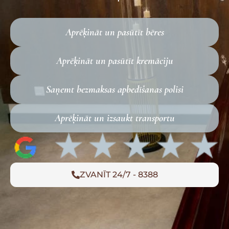
Aprēķināt un pasūtīt bēres
Aprēķināt un pasūtīt kremāciju
Saņemt bezmaksas apbedīšanas polisi
Aprēķināt un izsaukt transportu
ZVANĪT 24/7 - 8388