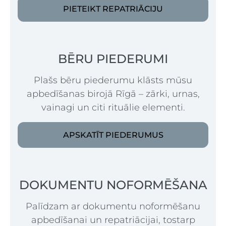
PIETEIKT REPATRIĀCIJU
BĒRU PIEDERUMI
Plašs bēru piederumu klāsts mūsu
apbedīšanas birojā Rīgā – zārki, urnas,
vainagi un citi rituālie elementi.
APSKATĪT PIEDERUMUS
DOKUMENTU NOFORMĒŠANA
Palīdzam ar dokumentu noformēšanu
apbedīšanai un repatriācijai, tostarp