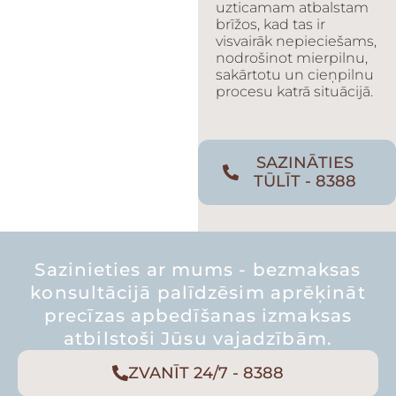
uzticamam atbalstam
brīžos, kad tas ir
visvairāk nepieciešams,
nodrošinot mierpilnu,
sakārtotu un cieņpilnu
procesu katrā situācijā.
SAZINĀTIES
TŪLĪT - 8388
Sazinieties ar mums - bezmaksas
konsultācijā palīdzēsim aprēķināt
precīzas apbedīšanas izmaksas
atbilstoši Jūsu vajadzībām.
ZVANĪT 24/7 - 8388