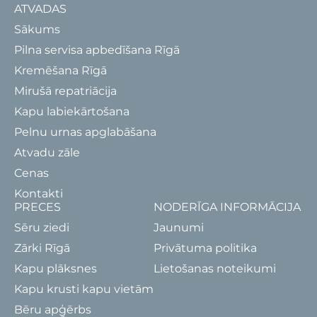
ATVADAS
Sākums
Pilna servisa apbedīšana Rīgā
Kremēšana Rīgā
Mirušā repatriācija
Kapu labiekārtošana
Pelnu urnas apglabāšana
Atvadu zāle
Cenas
Kontakti
PRECES
NODERĪGA INFORMĀCIJA
Sēru ziedi
Jaunumi
Zārki Rīgā
Privātuma politika
Kapu plāksnes
Lietošanas noteikumi
Kapu krusti kapu vietām
Bēru apģērbs