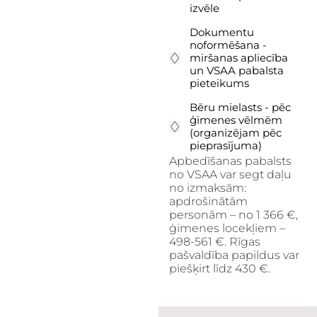
izvēle
Dokumentu
noformēšana -
miršanas apliecība
un VSAA pabalsta
pieteikums
Bēru mielasts - pēc
ģimenes vēlmēm
(organizējam pēc
pieprasījuma)
Apbedīšanas pabalsts
no VSAA var segt daļu
no izmaksām:
apdrošinātām
personām – no 1 366 €,
ģimenes locekļiem –
498-561 €. Rīgas
pašvaldība papildus var
piešķirt līdz 430 €.