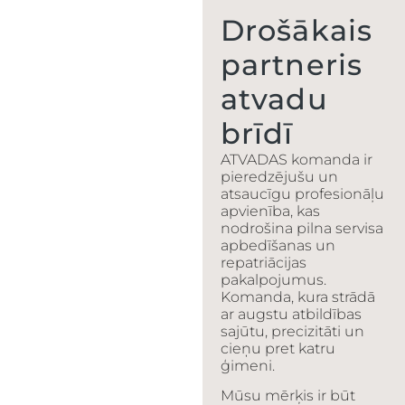
Drošākais
partneris
atvadu
brīdī
ATVADAS komanda ir
pieredzējušu un
atsaucīgu profesionāļu
apvienība, kas
nodrošina pilna servisa
apbedīšanas un
repatriācijas
pakalpojumus.
Komanda, kura strādā
ar augstu atbildības
sajūtu, precizitāti un
cieņu pret katru
ģimeni.
Mūsu mērķis ir būt