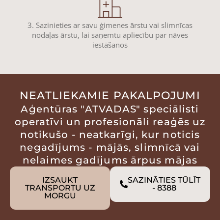
3. Sazinieties ar savu ģimenes ārstu vai slimnīcas
nodaļas ārstu, lai saņemtu apliecību par nāves
iestāšanos
NEATLIEKAMIE PAKALPOJUMI
Aģentūras "ATVADAS" speciālisti
operatīvi un profesionāli reaģēs uz
notikušo - neatkarīgi, kur noticis
negadījums - mājās, slimnīcā vai
nelaimes gadījums ārpus mājas
IZSAUKT
SAZINĀTIES TŪLĪT
TRANSPORTU UZ
- 8388
MORGU