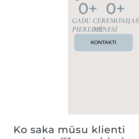
0
+
0
+
GADU
CEREMONIJAS
PIEREDZE
MĒNESĪ
KONTAKTI
Ko saka mūsu klienti