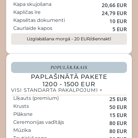
Kapa skujošana
20,66 EUR
Kapličas īre
24,79 EUR
Kapsētas dokumenti
10 EUR
Caurlaide kapos
5 EUR
Uzglabāšana morgā - 20 EUR/diennaktī
POPULĀRĀKAIS
PAPLAŠINĀTĀ PAKETE
1200 - 1500 EUR
VISI STANDARTA PAKALPOJUMI +
Līķauts (premium)
25 EUR
Krusts
50 EUR
Plāksne
15 EUR
Ceremonijas vadītājs
80 EUR
Mūzika
80 EUR