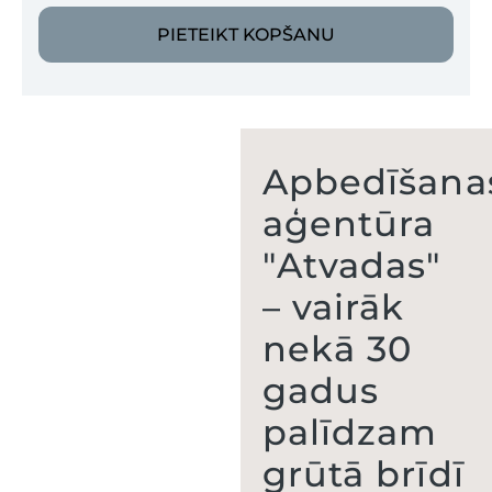
PIETEIKT KOPŠANU
Apbedīšana
aģentūra
"Atvadas"
– vairāk
nekā 30
gadus
palīdzam
grūtā brīdī