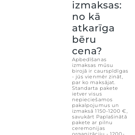
izmaksas:
no kā
atkarīga
bēru
cena?
Apbedīšanas
izmaksas mūsu
birojā ir caurspīdīgas
- jūs vienmēr zināt,
par ko maksājat.
Standarta pakete
ietver visus
nepieciešamos
pakalpojumus un
izmaksā 1150-1200 €,
savukārt Paplašinātā
pakete ar pilnu
ceremonijas
organizāciju - 1200-