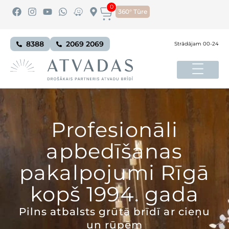
0
360° Tūre
8388
2069 2069
Strādājam 00-24
Profesionāli
apbedīšanas
pakalpojumi Rīgā
kopš 1994. gada
Pilns atbalsts grūtā brīdī ar cieņu
un rūpēm