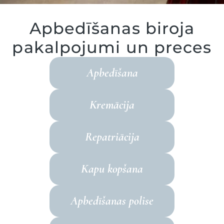
Apbedīšanas biroja
pakalpojumi un preces
Apbedīšana
Kremācija
Repatriācija
Kapu kopšana
Apbedīšanas polise