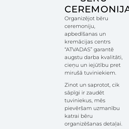
CEREMONIJ
Organizējot bēru
ceremoniju,
apbedīšanas un
kremācijas centrs
“ATVADAS” garantē
augstu darba kvalitāti,
cieņu un iejūtību pret
mirušā tuviniekiem.
Zinot un saprotot, cik
sāpīgi ir zaudēt
tuviniekus, mēs
pievēršam uzmanību
katrai bēru
organizēšanas detaļai.