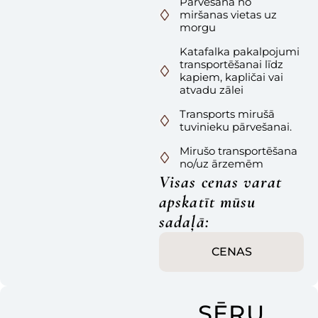
Pārvešana no
miršanas vietas uz
morgu
Katafalka pakalpojumi
transportēšanai līdz
kapiem, kapličai vai
atvadu zālei
Transports mirušā
tuvinieku pārvešanai.
Mirušo transportēšana
no/uz ārzemēm
Visas cenas varat
apskatīt mūsu
sadaļā:
CENAS
SĒRU