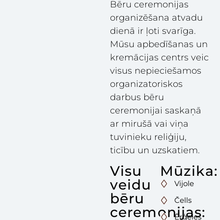
Bēru ceremonijas
organizēšana atvadu
dienā ir ļoti svarīga.
Mūsu apbedīšanas un
kremācijas centrs veic
visus nepieciešamos
organizatoriskos
darbus bēru
ceremonijai saskaņā
ar mirušā vai viņa
tuvinieku reliģiju,
ticību un uzskatiem.
Visu
Mūzika:
veidu
Vijole
bēru
Čells
ceremonijas:
Ērģeles