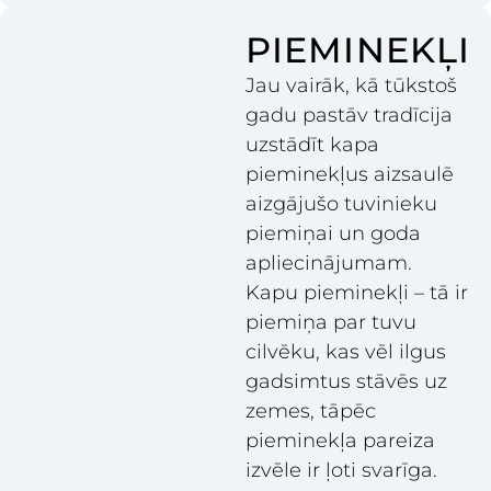
PIEMINEKĻI
Jau vairāk, kā tūkstoš
gadu pastāv tradīcija
uzstādīt kapa
pieminekļus aizsaulē
aizgājušo tuvinieku
piemiņai un goda
apliecinājumam.
Kapu pieminekļi – tā ir
piemiņa par tuvu
cilvēku, kas vēl ilgus
gadsimtus stāvēs uz
zemes, tāpēc
pieminekļa pareiza
izvēle ir ļoti svarīga.