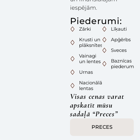
iespējām.
Piederumi:
Zārki
Līķauti
Krusti un
Apģērbs
plāksnītes
Sveces
Vainagi
Baznīcas
un lentes
piederumi
Urnas
Nacionālās
lentas
Visas cenas varat
apskatīt mūsu
sadaļā “Preces”
PRECES