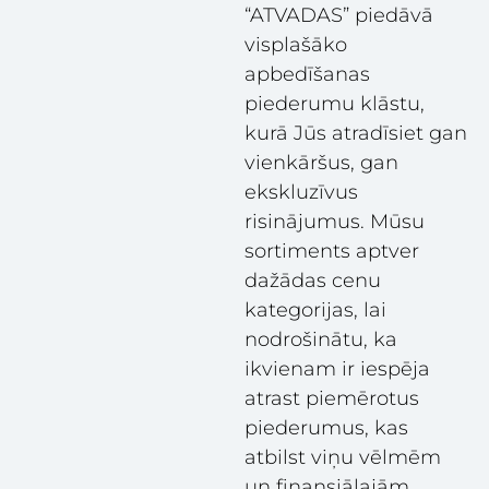
“ATVADAS” piedāvā
visplašāko
apbedīšanas
piederumu klāstu,
kurā Jūs atradīsiet gan
vienkāršus, gan
ekskluzīvus
risinājumus. Mūsu
sortiments aptver
dažādas cenu
kategorijas, lai
nodrošinātu, ka
ikvienam ir iespēja
atrast piemērotus
piederumus, kas
atbilst viņu vēlmēm
un finansiālajām