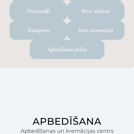
Pieminekļi
Bēru mielesti
Transports
Sēru ceremonija
Apbedīšanas polise
APBEDĪŠANA
Apbedīšanas un kremācijas centrs