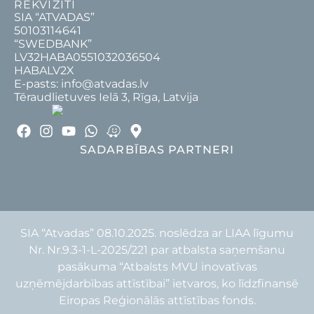
REKVIZĪTI
SIA “ATVADAS”
50103114641
“SWEDBANK”
LV32HABA0551032036504
HABALV2X
E-pasts: info@atvadas.lv
Tēraudlietuves Ielā 3, Rīga, Latvija
SADARBĪBAS PARTNERI
SIA “Atvadas” 08.10.2025. noslēdza ar LIAA līgumu
Nr. Nr.9.3-1-L-2025/221 par atbalsta saņemšanu
pasākuma “Atbalsts MVU inovatīvas
uzņēmējdarbības attīstībai” ietvaros, ko līdzfinansē
Eiropas Reģionālās attīstības fonds.