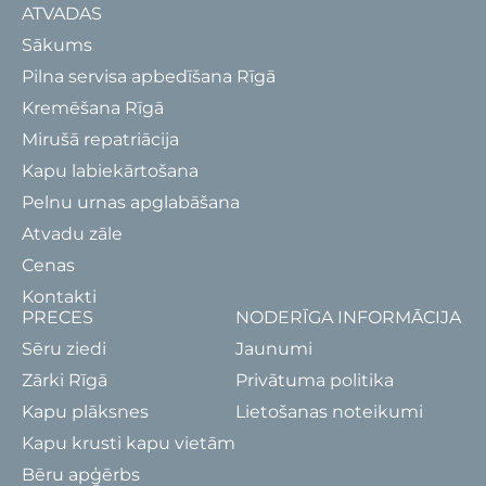
ATVADAS
Sākums
Pilna servisa apbedīšana Rīgā
Kremēšana Rīgā
Mirušā repatriācija
Kapu labiekārtošana
Pelnu urnas apglabāšana
Atvadu zāle
Cenas
Kontakti
PRECES
NODERĪGA INFORMĀCIJA
Sēru ziedi
Jaunumi
Zārki Rīgā
Privātuma politika
Kapu plāksnes
Lietošanas noteikumi
Kapu krusti kapu vietām
Bēru apģērbs