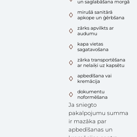
un saglabāšana morgā
mirušā sanitārā
apkope un ģērbšana
zārks apvilkts ar
audumu
kapa vietas
sagatavošana
zārka transportēšana
ar nelaiķi uz kapsētu
apbedīšana vai
kremācija
dokumentu
noformēšana
Ja sniegto
pakalpojumu summa
ir mazāka par
apbedīšanas un