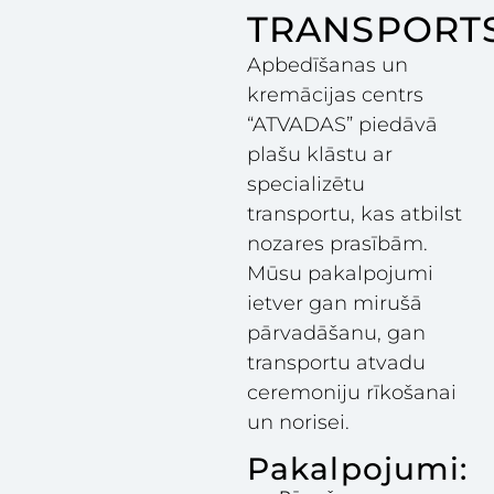
TRANSPORT
Apbedīšanas un
kremācijas centrs
“ATVADAS” piedāvā
plašu klāstu ar
specializētu
transportu, kas atbilst
nozares prasībām.
Mūsu pakalpojumi
ietver gan mirušā
pārvadāšanu, gan
transportu atvadu
ceremoniju rīkošanai
un norisei.
Pakalpojumi: