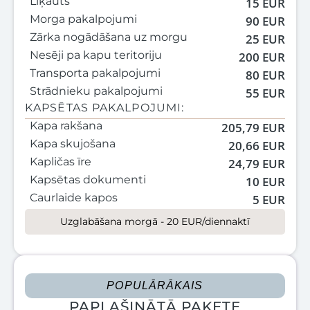
Līķauts
15 EUR
Morga pakalpojumi
90 EUR
Zārka nogādāšana uz morgu
25 EUR
Nesēji pa kapu teritoriju
200 EUR
Transporta pakalpojumi
80 EUR
Strādnieku pakalpojumi
55 EUR
KAPSĒTAS PAKALPOJUMI:
Kapa rakšana
205,79 EUR
Kapa skujošana
20,66 EUR
Kapličas īre
24,79 EUR
Kapsētas dokumenti
10 EUR
Caurlaide kapos
5 EUR
Uzglabāšana morgā - 20 EUR/diennaktī
POPULĀRĀKAIS
PAPLAŠINĀTĀ PAKETE