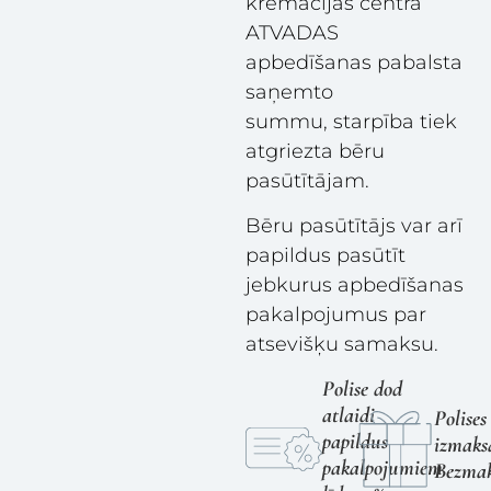
kremācijas centra
ATVADAS
apbedīšanas pabalsta
saņemto
summu, starpība tiek
atgriezta bēru
pasūtītājam.
Bēru pasūtītājs var arī
papildus pasūtīt
jebkurus apbedīšanas
pakalpojumus par
atsevišķu samaksu.
Polise dod
atlaidi
Polises
papildus
izmaks
pakalpojumiem
Bezmak