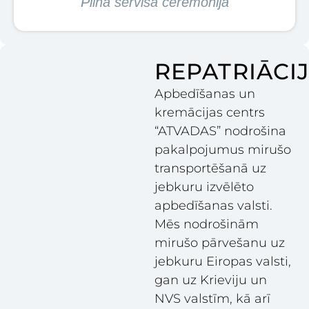
Pilna servisa ceremonija
REPATRIĀCI
Apbedīšanas un
kremācijas centrs
“ATVADAS” nodrošina
pakalpojumus mirušo
transportēšanā uz
jebkuru izvēlēto
apbedīšanas valsti.
Mēs nodrošinām
mirušo pārvešanu uz
jebkuru Eiropas valsti,
gan uz Krieviju un
NVS valstīm, kā arī