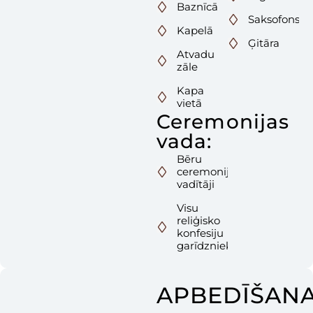
Baznīcā
Saksofons
Kapelā
Ģitāra
Atvadu
zāle
Kapa
vietā
Ceremonijas
vada:
Bēru
ceremonijas
vadītāji
Visu
reliģisko
konfesiju
garīdznieki
APBEDĪŠAN