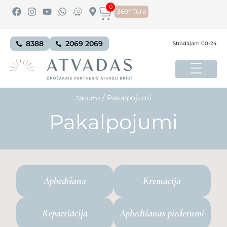
0
360° Tūre
8388
2069 2069
Strādājam 00-24
/
Pakalpojumi
Sākums
Pakalpojumi
Apbedīšana
Kremācija
Repatriācija
Apbedīšanas piederumi